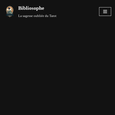
Bibliosophe
Aller
La sagesse oubliée du Tarot
au
contenu