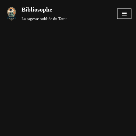
Bibliosophe
Aller
La sagesse oubliée du Tarot
au
contenu