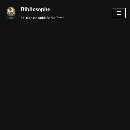
Bibliosophe
Aller
La sagesse oubliée du Tarot
au
contenu