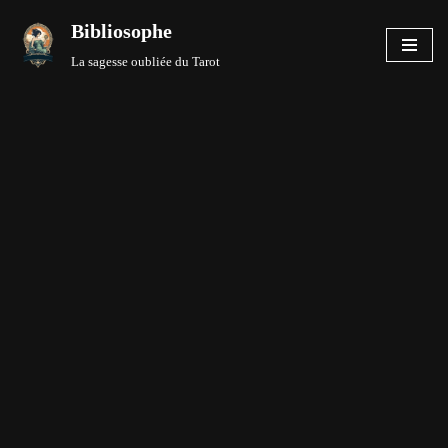
Bibliosophe
Aller
La sagesse oubliée du Tarot
au
contenu