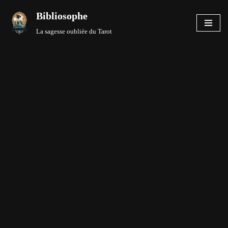
Bibliosophe
Aller
La sagesse oubliée du Tarot
au
contenu