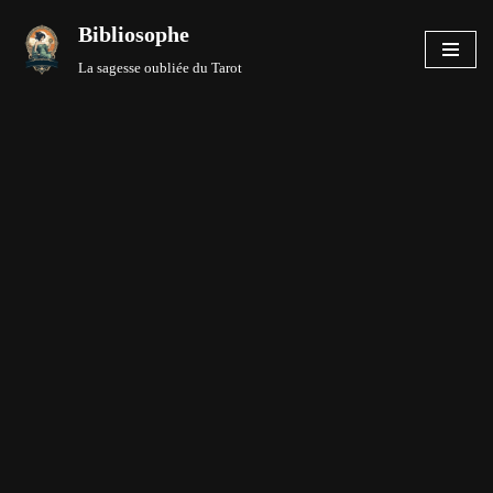
Bibliosophe
Aller
La sagesse oubliée du Tarot
au
contenu