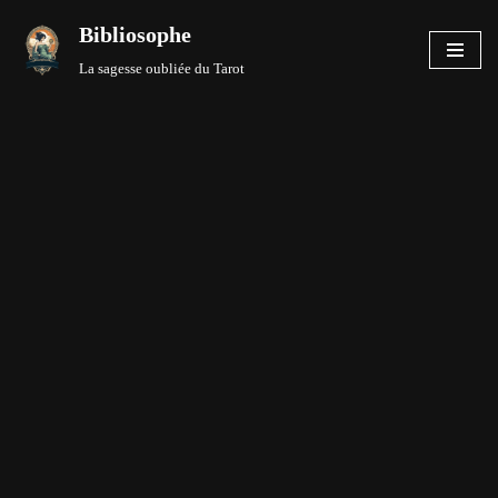
Bibliosophe
Aller
La sagesse oubliée du Tarot
au
contenu