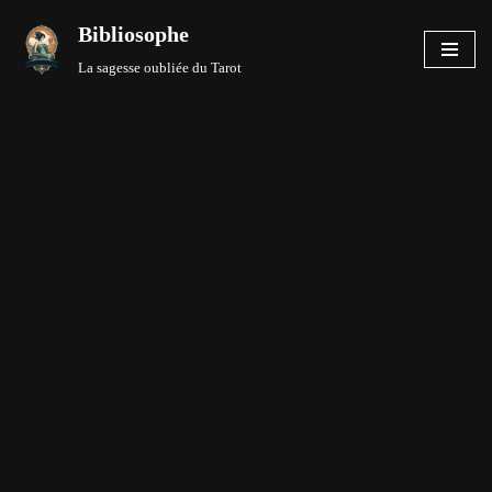
Bibliosophe
Aller
La sagesse oubliée du Tarot
au
contenu