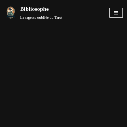
Bibliosophe
Aller
La sagesse oubliée du Tarot
au
contenu