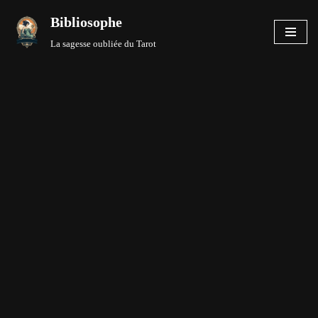
Bibliosophe
Aller
La sagesse oubliée du Tarot
au
contenu