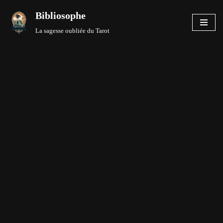
Bibliosophe
Aller
La sagesse oubliée du Tarot
au
contenu