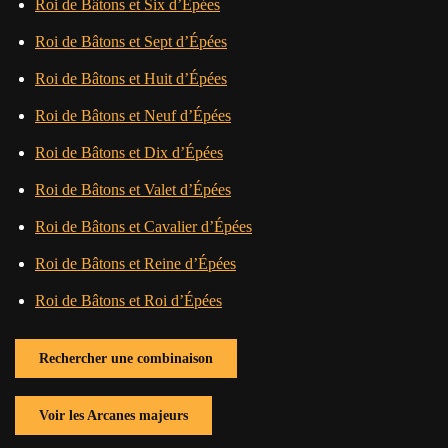
Roi de Bâtons et Six d’Épées
Roi de Bâtons et Sept d’Épées
Roi de Bâtons et Huit d’Épées
Roi de Bâtons et Neuf d’Épées
Roi de Bâtons et Dix d’Épées
Roi de Bâtons et Valet d’Épées
Roi de Bâtons et Cavalier d’Épées
Roi de Bâtons et Reine d’Épées
Roi de Bâtons et Roi d’Épées
Rechercher une combinaison
Voir les Arcanes majeurs