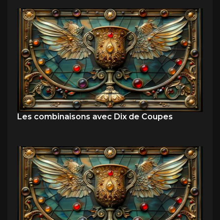
Les combinaisons avec Dix de Coupes