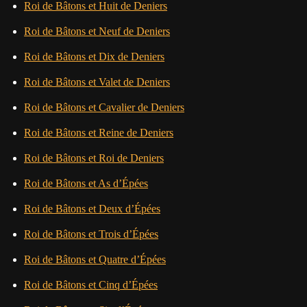
Roi de Bâtons et Huit de Deniers
Roi de Bâtons et Neuf de Deniers
Roi de Bâtons et Dix de Deniers
Roi de Bâtons et Valet de Deniers
Roi de Bâtons et Cavalier de Deniers
Roi de Bâtons et Reine de Deniers
Roi de Bâtons et Roi de Deniers
Roi de Bâtons et As d’Épées
Roi de Bâtons et Deux d’Épées
Roi de Bâtons et Trois d’Épées
Roi de Bâtons et Quatre d’Épées
Roi de Bâtons et Cinq d’Épées