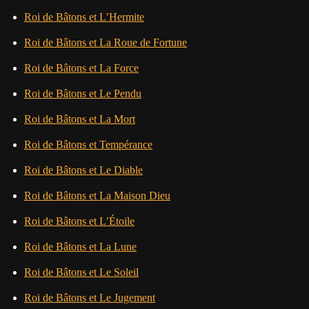
Roi de Bâtons et L’Hermite
Roi de Bâtons et La Roue de Fortune
Roi de Bâtons et La Force
Roi de Bâtons et Le Pendu
Roi de Bâtons et La Mort
Roi de Bâtons et Tempérance
Roi de Bâtons et Le Diable
Roi de Bâtons et La Maison Dieu
Roi de Bâtons et L’Étoile
Roi de Bâtons et La Lune
Roi de Bâtons et Le Soleil
Roi de Bâtons et Le Jugement