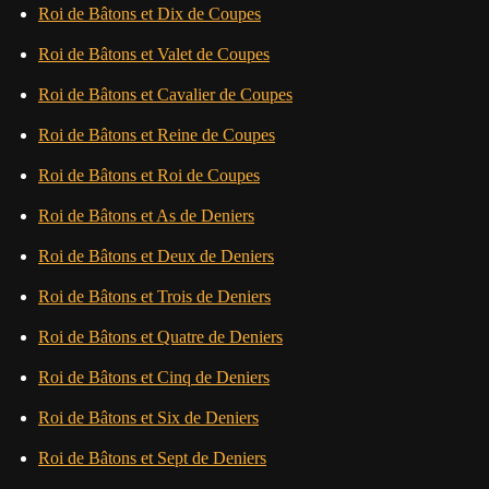
Roi de Bâtons et Dix de Coupes
Roi de Bâtons et Valet de Coupes
Roi de Bâtons et Cavalier de Coupes
Roi de Bâtons et Reine de Coupes
Roi de Bâtons et Roi de Coupes
Roi de Bâtons et As de Deniers
Roi de Bâtons et Deux de Deniers
Roi de Bâtons et Trois de Deniers
Roi de Bâtons et Quatre de Deniers
Roi de Bâtons et Cinq de Deniers
Roi de Bâtons et Six de Deniers
Roi de Bâtons et Sept de Deniers