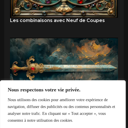
Les combinaisons avec Neuf de Coupes
Nous respectons votre vie privée.
Nous utilisons des cookies pour améliorer votre expérience de
Combinaison Trois d’Épées et Le Diable
navigation, diffuser des publicités ou des contenus personnalisés et
analyser notre trafic. En cliquant sur « Tout accepter », vous
consentez à notre utilisation des cookies.