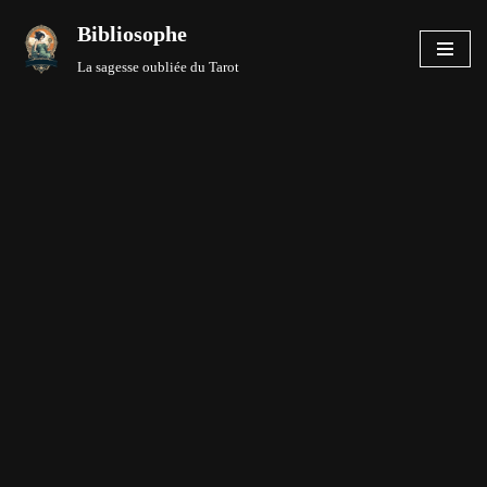
Bibliosophe
Aller
La sagesse oubliée du Tarot
au
contenu