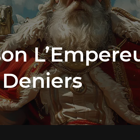
on L’Empereu
 Deniers