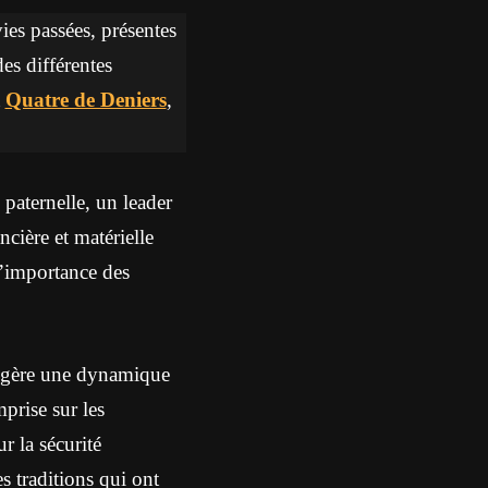
vies passées, présentes
des différentes
t
Quatre de Deniers
,
 paternelle, un leader
cière et matérielle
 l’importance des
uggère une dynamique
prise sur les
r la sécurité
es traditions qui ont