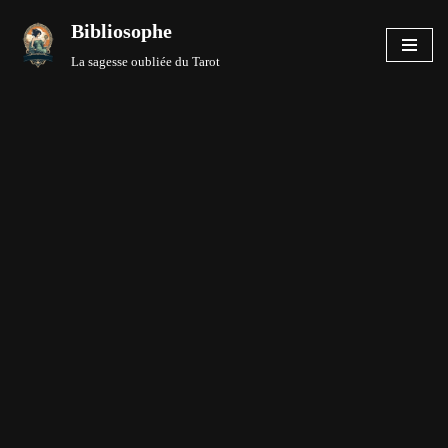
Bibliosophe
Aller
La sagesse oubliée du Tarot
au
contenu