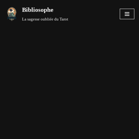
Bibliosophe
Aller
La sagesse oubliée du Tarot
au
contenu