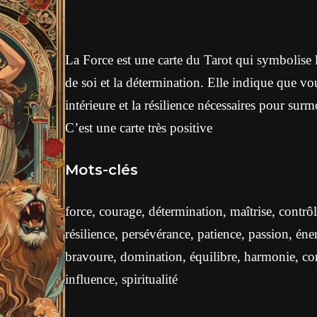
La Force est une carte du Tarot qui symbolise l
de soi et la détermination. Elle indique que vo
intérieure et la résilience nécessaires pour surm
C’est une carte très positive
Mots-clés
force, courage, détermination, maîtrise, contrô
résilience, persévérance, patience, passion, éne
bravoure, domination, équilibre, harmonie, co
influence, spiritualité