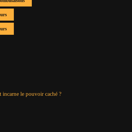
combinaisons
eurs
eurs
t incarne le pouvoir caché ?