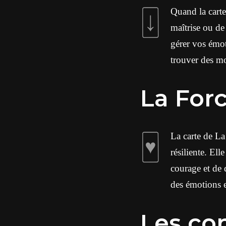
Quand la carte
maîtrise ou de
gérer vos émot
trouver des mo
La For
La carte de La
résiliente. El
courage et de 
des émotions e
Les co