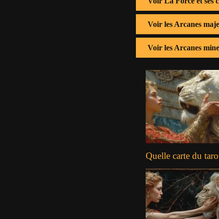
Voir La Force et ses 
Voir les Arcanes maj
Voir les Arcanes min
Quelle carte du taro