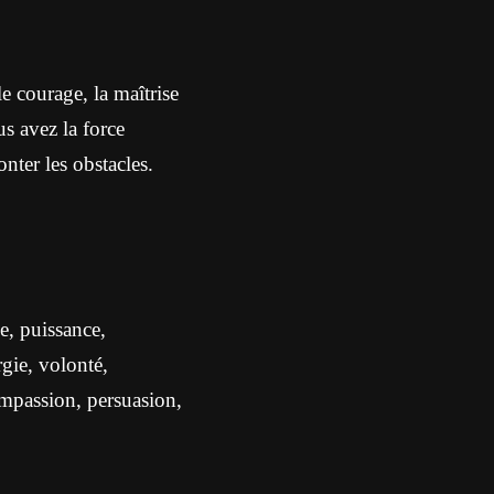
e courage, la maîtrise
us avez la force
onter les obstacles.
le, puissance,
rgie, volonté,
mpassion, persuasion,