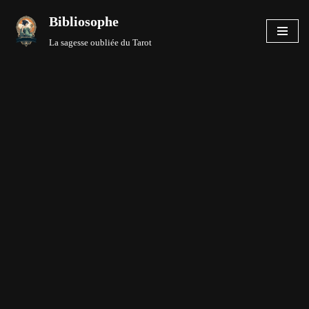
Bibliosophe
Aller
La sagesse oubliée du Tarot
au
contenu