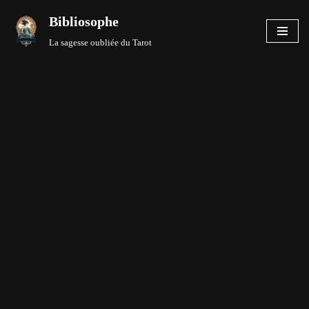
Bibliosophe
Aller
La sagesse oubliée du Tarot
au
contenu