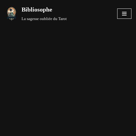
Bibliosophe
Aller
La sagesse oubliée du Tarot
au
contenu