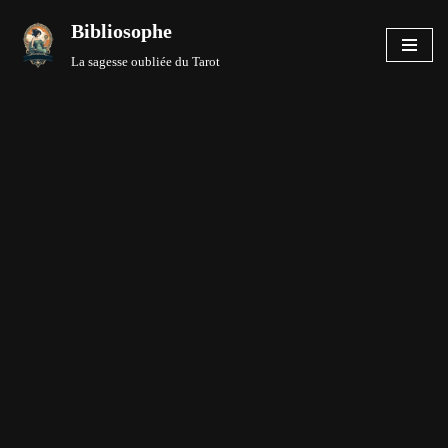
Bibliosophe
Aller
La sagesse oubliée du Tarot
au
contenu