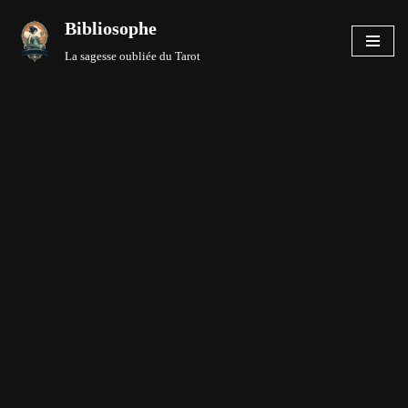
Bibliosophe
Aller
La sagesse oubliée du Tarot
au
contenu