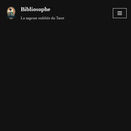
Bibliosophe
Aller
La sagesse oubliée du Tarot
au
contenu