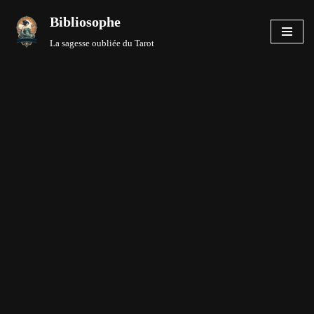
Bibliosophe
Aller
La sagesse oubliée du Tarot
au
contenu