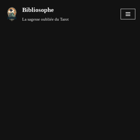
Bibliosophe
Aller
La sagesse oubliée du Tarot
au
contenu