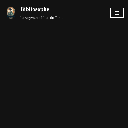
Bibliosophe
Aller
La sagesse oubliée du Tarot
au
contenu