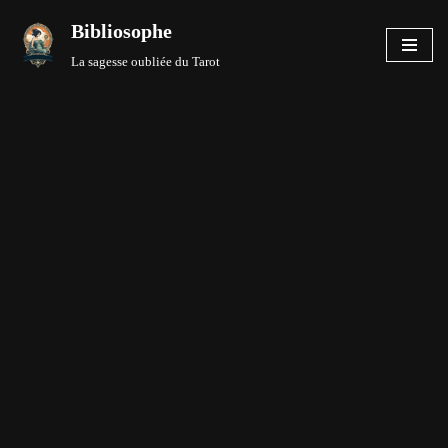
Bibliosophe
Aller
La sagesse oubliée du Tarot
au
contenu