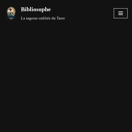
Bibliosophe
Aller
La sagesse oubliée du Tarot
au
contenu