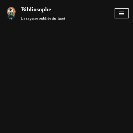
Bibliosophe
Aller
La sagesse oubliée du Tarot
au
contenu