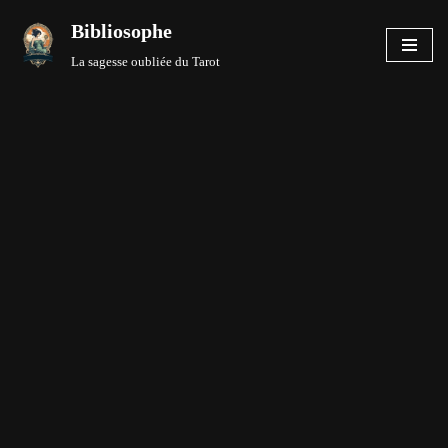
Bibliosophe
Aller
La sagesse oubliée du Tarot
au
contenu