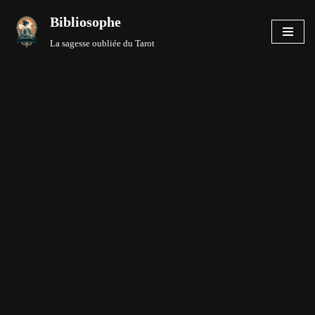
Bibliosophe
Aller
La sagesse oubliée du Tarot
au
contenu