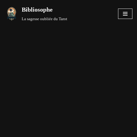
Bibliosophe
Aller
La sagesse oubliée du Tarot
au
contenu