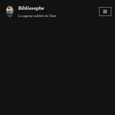
Bibliosophe
Aller
La sagesse oubliée du Tarot
au
contenu