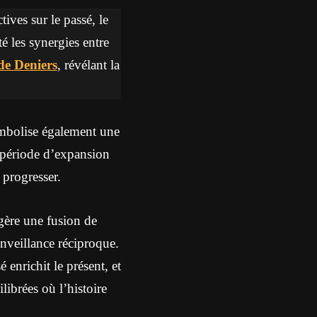
ives sur le passé, le
té les synergies entre
de Deniers
, révélant la
ymbolise également une
 période d’expansion
 progresser.
gère une fusion de
nveillance réciproque.
 enrichit le présent, et
librées où l’histoire