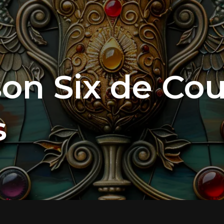
on Six de Cou
s