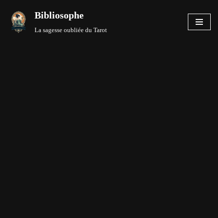
Bibliosophe
Aller
La sagesse oubliée du Tarot
au
contenu