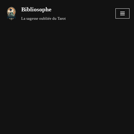
Bibliosophe
Aller
La sagesse oubliée du Tarot
au
contenu