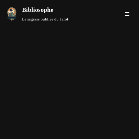
Bibliosophe
Aller
La sagesse oubliée du Tarot
au
contenu