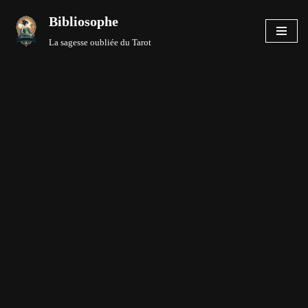
Bibliosophe
Aller
La sagesse oubliée du Tarot
au
contenu