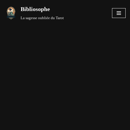
Bibliosophe
Aller
La sagesse oubliée du Tarot
au
contenu