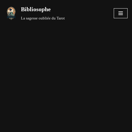
Bibliosophe
Aller
La sagesse oubliée du Tarot
au
contenu