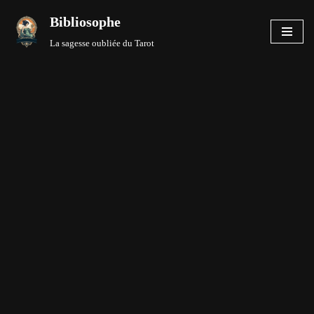
Bibliosophe
Aller
La sagesse oubliée du Tarot
au
contenu