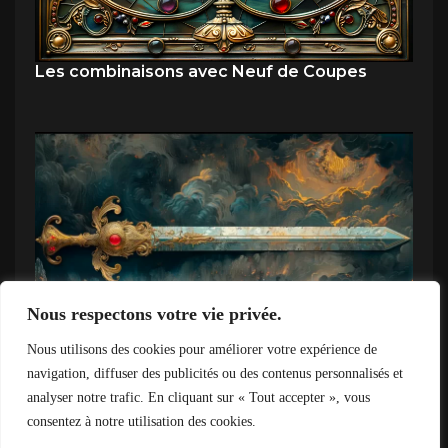
Les combinaisons avec Neuf de Coupes
Nous respectons votre vie privée.
Nous utilisons des cookies pour améliorer votre expérience de
Combinaison Trois d’Épées et Le Diable
navigation, diffuser des publicités ou des contenus personnalisés et
analyser notre trafic. En cliquant sur « Tout accepter », vous
consentez à notre utilisation des cookies.