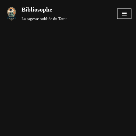
Bibliosophe
Aller
La sagesse oubliée du Tarot
au
contenu