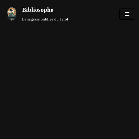
Bibliosophe
Aller
La sagesse oubliée du Tarot
au
contenu